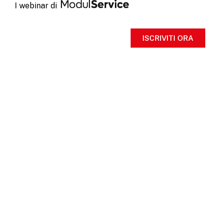
I webinar di
ISCRIVITI ORA
Webinar visite
ispettive
UNI EN
15635: metti la
sicurezza del tuo
magazzino in buone
mani
Dall’esperienza Modulblok nasce una serie di
webinar
dedicati alla sicurezza, all’innovazione e
all’efficienza del magazzino.
Contenuti aggiornati,